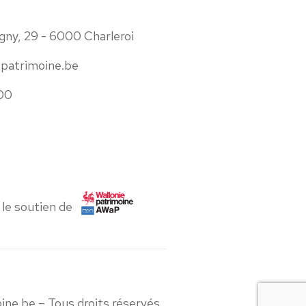
gny, 29 - 6000 Charleroi
epatrimoine.be
00
 le soutien de
ine.be – Tous droits réservés